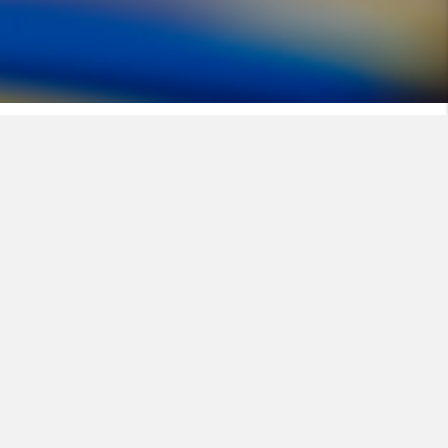
En Nexans, le garantizamos que
todo está bajo control.
Fabricamos cables de alta
tecnología, entregamos los
productos a tiempo y anticipamos
las cuestiones de seguridad.
Trabajamos de esta forma porque
creemos que, si mantenemos una
relación cercana con nuestros