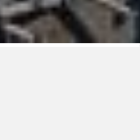
El cobre, componente esencial de los cables
eléctricos, está experimentando un fuerte aumento de
la demanda mundial.
En 25 años, su consumo se ha más que duplicado,
alcanzando los 30 millones de toneladas* en 2020, y
podría crecer hasta los 40 millones* en 2030. La
producción estimada para esa fecha, en torno a los 33
millones de toneladas*, será insuficiente para
satisfacer la demanda.