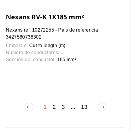
Nexans RV-K 1X185 mm²
Nexans ref. 10272255 - País de referencia
3427580738302
Embalaje:
Cut to length (m)
Número de conductores:
1
Sección del conductor:
185 mm²
1
2
3
...
13