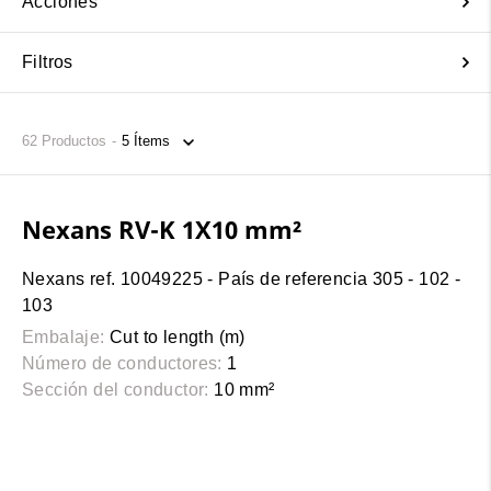
Acciones
Filtros
62
Productos
Nexans RV-K 1X10 mm²
Nexans ref. 10049225 - País de referencia 305 - 102 -
103
Embalaje:
Cut to length (m)
Número de conductores:
1
Sección del conductor:
10 mm²