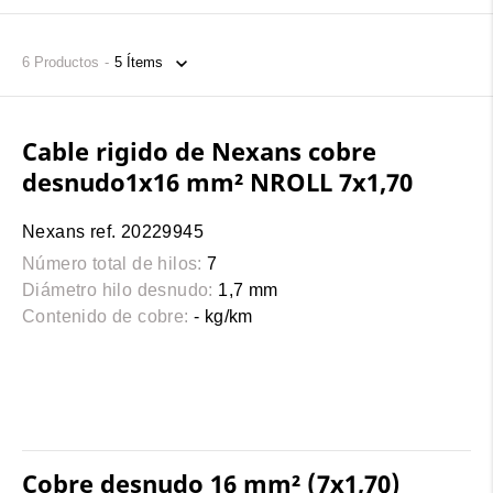
6
Productos
Cable rigido de Nexans cobre
desnudo1x16 mm² NROLL 7x1,70
Nexans ref. 20229945
Número total de hilos:
7
Diámetro hilo desnudo:
1,7 mm
Contenido de cobre:
- kg/km
Cobre desnudo 16 mm² (7x1,70)