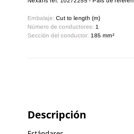
Nexans ref. 10272255 - País de refer
Embalaje:
Cut to length (m)
Número de conductores:
1
Sección del conductor:
185 mm²
Descripción
Estándares