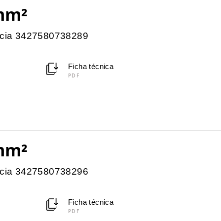
mm²
encia 3427580738289
Ficha técnica
PDF
mm²
encia 3427580738296
Ficha técnica
PDF