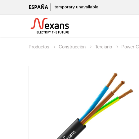
ESPAÑA
temporary unavailable
Productos
Construcción
Terciario
Power C