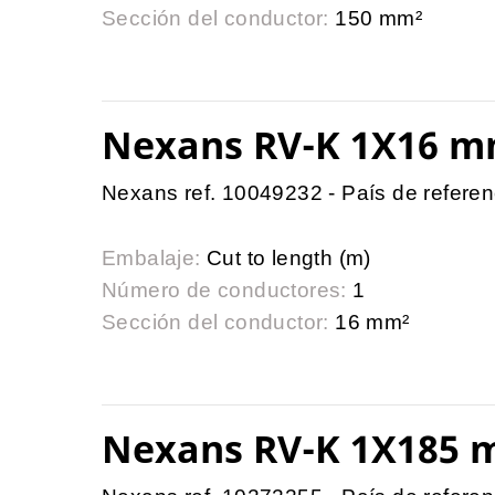
Sección del conductor:
150 mm²
Nexans RV-K 1X16 m
Nexans ref. 10049232 - País de referen
Embalaje:
Cut to length (m)
Número de conductores:
1
Sección del conductor:
16 mm²
Nexans RV-K 1X185 