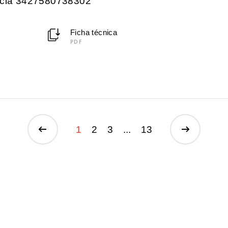
encia 3427580738302
Ficha técnica
PDF
1
2
3
...
13