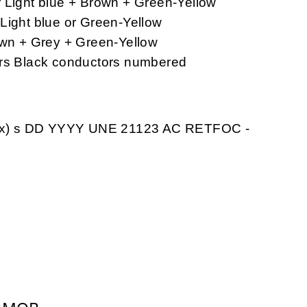
r Light blue + Brown + Green-Yellow
Light blue or Green-Yellow
own + Grey + Green-Yellow
ers Black conductors numbered
or x) s DD YYYY UNE 21123 AC RETFOC -