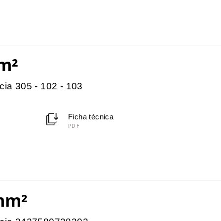
m²
cia 305 - 102 - 103
Ficha técnica
PDF
mm²