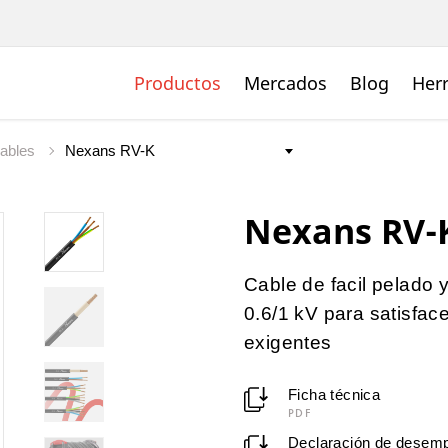
Productos
Mercados
Blog
Her
ables
Nexans RV-
Cable de facil pelado y
0.6/1 kV para satisface
exigentes
Ficha técnica
PDF
Declaración de desem