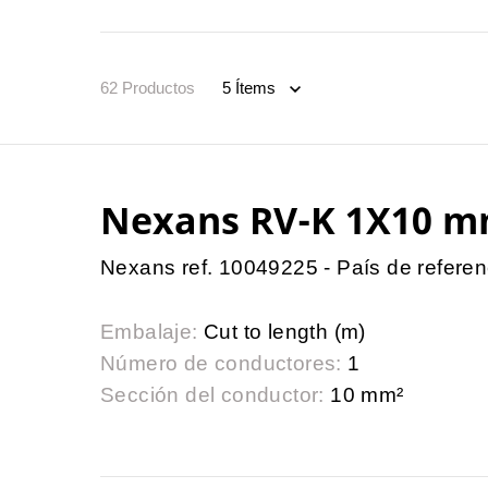
62
Productos
Nexans RV-K 1X10 m
Nexans ref. 10049225 - País de referen
Embalaje:
Cut to length (m)
Número de conductores:
1
Sección del conductor:
10 mm²