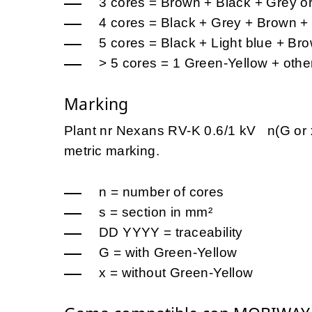
3 cores = Brown + Black + Grey o
4 cores = Black + Grey + Brown + 
5 cores = Black + Light blue + Br
> 5 cores = 1 Green-Yellow + oth
Marking
Plant nr Nexans RV-K 0.6/1 kV n(G 
metric marking.
n = number of cores
s = section in mm²
DD YYYY = traceability
G = with Green-Yellow
x = without Green-Yellow